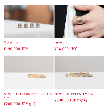
常
常
価
価
格
格
DOME
美人ピアス
通
¥34,000 JPY
通
¥190,000 JPY
常
常
価
価
格
格
NEW THE ETERNITY 1.0ct
NEW THE ETERNITY 1.0CT ピン
キー
通
¥200,000 JPYから
通
¥200,000 JPYから
常