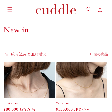
コンテ
カ
ンツに
ー
進む
ト
コ
New in
レ
ク
絞り込みと並び替え
18個の商品
シ
ョ
ン
:
Eclat chain
Veil chain
通
¥80,000 JPYから
通
¥130,000 JPYから