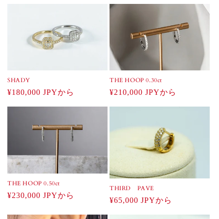
常
価
価
格
格
SHADY
THE HOOP 0.30ct
通
¥180,000 JPYから
通
¥210,000 JPYから
常
常
価
価
格
格
THE HOOP 0.50ct
THIRD PAVE
通
¥230,000 JPYから
通
¥65,000 JPYから
常
常
価