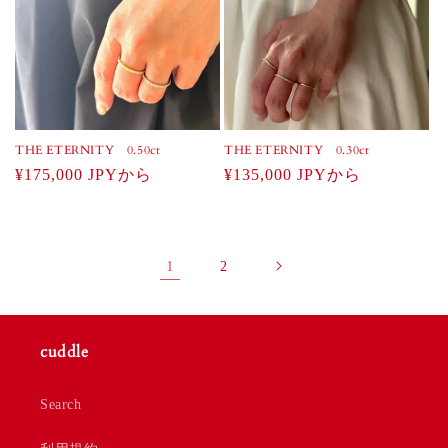
価
価
格
格
THE ETERNITY 0.30ct
THE ETERNITY 0.50ct
通
¥135,000 JPYから
通
¥175,000 JPYから
常
常
価
価
格
格
1
2
cuddle
Search