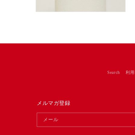
開
開
く
く
モ
ー
ダ
ル
で
メ
デ
ィ
ア
(12)
を
Search
利用
開
く
メルマガ登録
メール