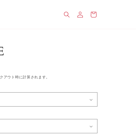
ロ
カ
グ
ー
イ
ト
ン
ME
クアウト時に計算されます。