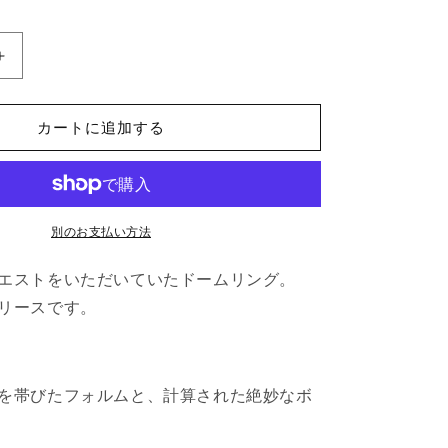
DOME
の
数
カートに追加する
量
を
増
や
す
別のお支払い方法
エストをいただいていたドームリング。
リースです。
を帯びたフォルムと、計算された絶妙なボ