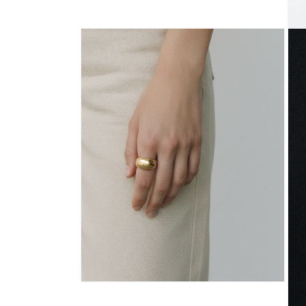
く
モ
ー
ダ
ル
で
メ
デ
ィ
ア
(7)
を
開
く
モ
ー