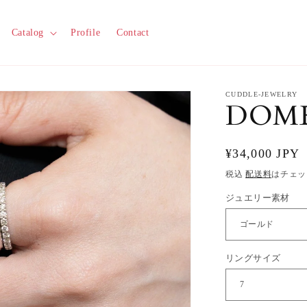
Catalog
Profile
Contact
CUDDLE-JEWELRY
DO
通
¥34,000 JPY
常
税込
配送料
はチェッ
価
ジュエリー素材
格
リングサイズ