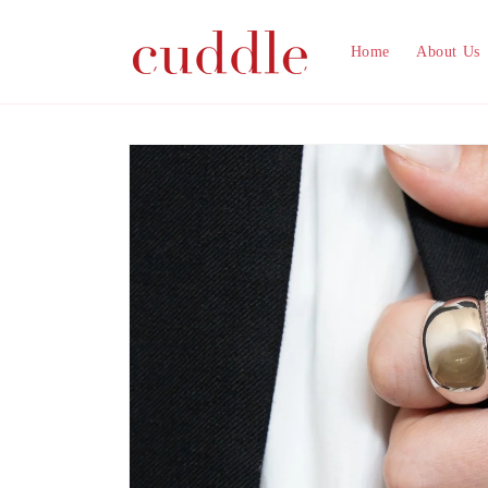
コンテ
ンツに
進む
Home
About Us
商品情
報にス
キップ