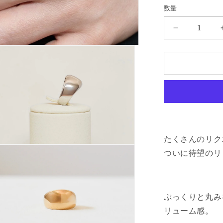
数量
DOME
の
数
量
を
減
ら
す
たくさんのリク
ついに待望のリ
ぷっくりと丸み
リューム感。