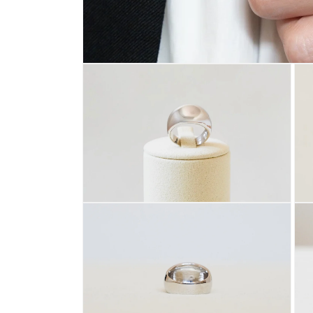
モ
ー
ダ
ル
で
メ
デ
ィ
ア
(1)
を
開
モ
モ
く
ー
ー
ダ
ダ
ル
ル
で
で
メ
メ
デ
デ
ィ
ィ
ア
ア