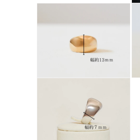
ダ
モ
ル
ー
で
ダ
メ
ル
デ
で
ィ
メ
ア
デ
(8)
ィ
を
ア
開
(9)
く
を
開
く
モ
モ
ー
ー
ダ
ダ
ル
ル
で
で
メ
メ
デ
デ
ィ
ィ
ア
ア
(10)
(11)
を
を