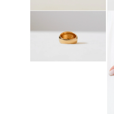
(2)
(3)
を
を
開
開
モ
モ
く
く
ー
ー
ダ
ダ
ル
ル
で
で
メ
メ
デ
デ
ィ
ィ
ア
ア
(4)
(5)
を
を
開
開
モ
く
く
ー
ダ
ル
で
メ
デ
ィ
ア
(6)
を
開