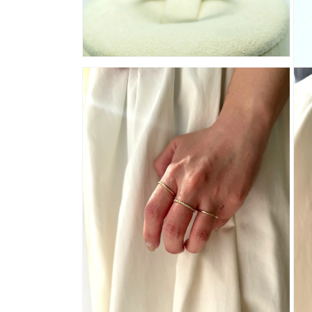
ィ
ィ
ア
ア
(2)
(3)
を
を
開
開
モ
く
く
モ
ー
ー
ダ
ダ
ル
ル
で
で
メ
メ
デ
デ
ィ
ィ
ア
ア
(4)
(5)
を
を
開
開
く
く