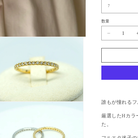
数量
THE
ETERNIT
0.30ct
の
数
量
を
減
ら
す
誰もが憧れるフ
厳選したHカラ
た。
フルエタ迷子の