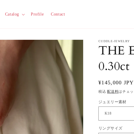
Catalog
Profile
Contact
CUDDLE-JEWELRY
THE
0.30ct
通
¥145,000 JPY
常
税込
配送料
はチェッ
価
ジュエリー素材
格
リングサイズ