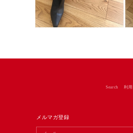
モ
モ
ー
ー
ダ
ダ
ル
ル
で
で
メ
メ
デ
デ
ィ
ィ
ア
ア
(9)
(8)
を
を
Search
利用
開
開
く
く
メルマガ登録