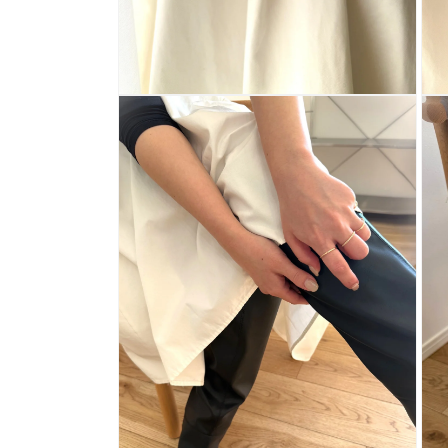
モ
モ
ー
ー
ダ
ダ
ル
ル
で
で
メ
メ
デ
デ
ィ
ィ
ア
ア
(7)
(6)
を
を
開
開
く
く