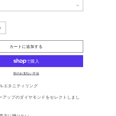
THE
Y
ETERNITY
0.30ct
の
カートに追加する
数
量
を
増
別のお支払い方法
や
す
ルエタニティリング
ーアップのダイヤモンドをセレクトしまし
貴方に贈りたい。