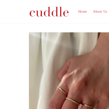
コンテ
ンツに
進む
Home
About Us
商品情
報にス
キップ