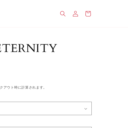
ロ
カ
グ
ー
イ
ト
ン
 ETERNITY
クアウト時に計算されます。