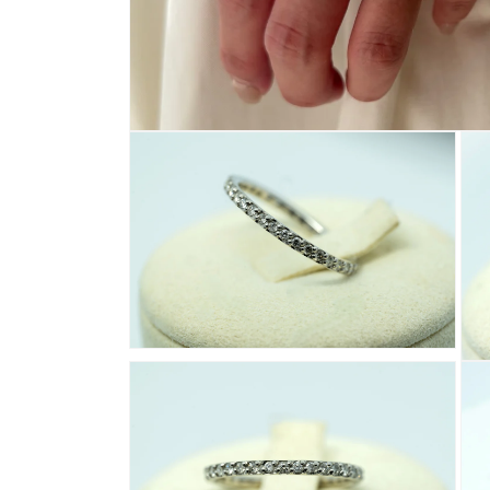
モ
ー
ダ
ル
で
メ
デ
ィ
ア
(1)
を
開
モ
モ
く
ー
ー
ダ
ダ
ル
ル
で
で
メ
メ
デ
デ