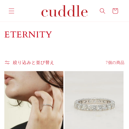
コンテ
カ
ンツに
ー
進む
ト
コ
ETERNITY
レ
ク
絞り込みと並び替え
7個の商品
シ
ョ
ン
: